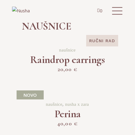
0
NAUŠNICE
RUČNI RAD
SOLD
naušnice
Raindrop earrings
20,00
€
NOVO
naušnice
nusha x zara
Perina
40,00
€