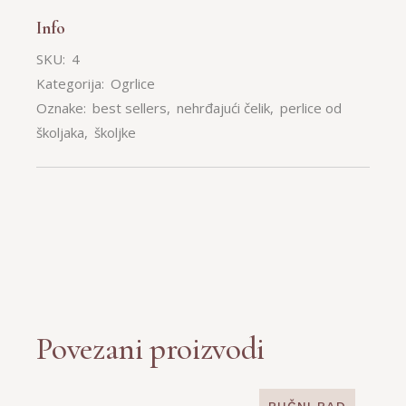
Info
SKU:
4
Kategorija:
Ogrlice
Oznake:
best sellers
,
nehrđajući čelik
,
perlice od
školjaka
,
školjke
Povezani proizvodi
RUČNI RAD
SOLD