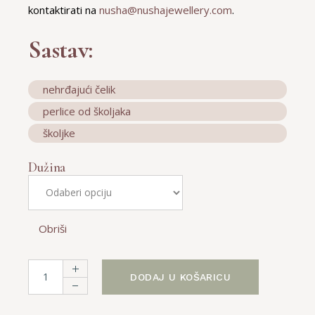
kontaktirati na
nusha@nushajewellery.com
.
Sastav:
nehrđajući čelik
perlice od školjaka
školjke
Dužina
Obriši
Kira quantity
DODAJ U KOŠARICU